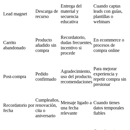
Entrega del
Cuando captas
Descarga de
material y
leads con guías,
Lead magnet
recurso
secuencia
plantillas o
educativa
webinars
Recordatorio,
Producto
En ecommerce o
Carrito
dudas frecuentes,
añadido sin
procesos de
abandonado
incentivo si
compra
compra online
procede
Para mejorar
Agradecimiento,
Pedido
experiencia y
Post-compra
uso del producto,
confirmado
repetir compra sin
recomendaciones
presionar
Cumpleaños,
Mensaje ligado a
Cuando tienes
Recordatorio por
renovación,
una fecha
datos temporales
fecha
cita o
relevante
fiables
aniversario