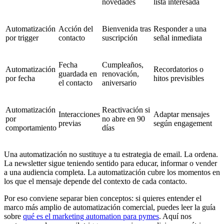
novedades
lista interesada
Automatización
Acción del
Bienvenida tras
Responder a una
por trigger
contacto
suscripción
señal inmediata
Fecha
Cumpleaños,
Automatización
Recordatorios o
guardada en
renovación,
por fecha
hitos previsibles
el contacto
aniversario
Automatización
Reactivación si
Interacciones
Adaptar mensajes
por
no abre en 90
previas
según engagement
comportamiento
días
Una automatización no sustituye a tu estrategia de email. La ordena.
La newsletter sigue teniendo sentido para educar, informar o vender
a una audiencia completa. La automatización cubre los momentos en
los que el mensaje depende del contexto de cada contacto.
Por eso conviene separar bien conceptos: si quieres entender el
marco más amplio de automatización comercial, puedes leer la guía
sobre
qué es el marketing automation para pymes
. Aquí nos