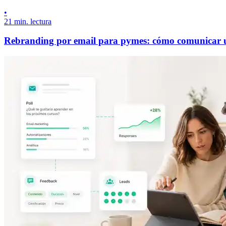
•
21 min. lectura
Rebranding por email para pymes: cómo comunicar u