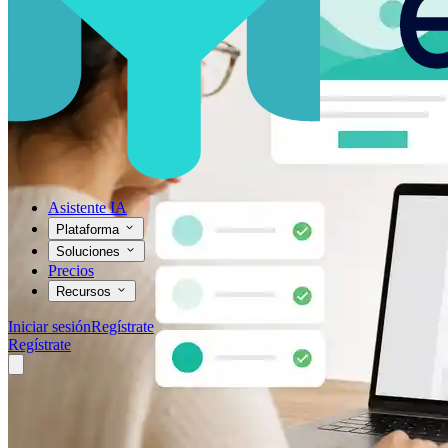
Asistente IA
Plataforma
Soluciones
Precios
Recursos
Iniciar sesión
Regístrate
Regístrate