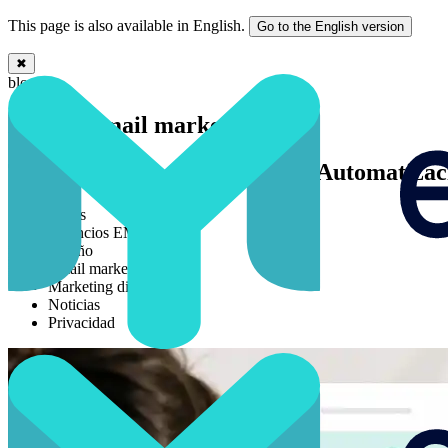
This page is also available in English.
Go to the English version
✖
Blog sobre marketing online | Easymailing
blog
Blog de email marketing
Todo sobre Email Marketing, Automatizaci
Todas
Anuncios EM
Diseño
Email marketing
Marketing digital
Noticias
Privacidad