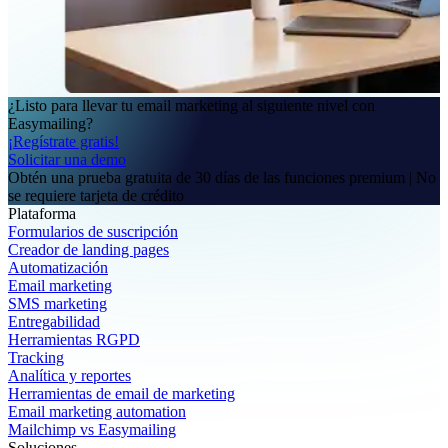
¿Listo para llevar tu email marketing al siguiente nivel con
Easymailing?
¡Regístrate gratis!
Solicitar una demo
Obtén una prueba gratuita de 30 días de las funciones premium | No
se requiere tarjeta de crédito
Plataforma
Formularios de suscripción
Creador de landing pages
Automatización
Email marketing
SMS marketing
Entregabilidad
Herramientas RGPD
Tracking
Analítica y reportes
Herramientas de email de marketing
Email marketing automation
Mailchimp vs Easymailing
Soluciones