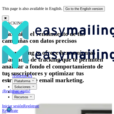
This page is also available in English.
Go to the English version
✖
Tracking para optimizar campañas de email marketing | Easymailing
TRACKING
Maximiza el rendimiento de tus
campañas con datos precisos
Easymailing te ofrece herramientas
avanzadas de tracking que te permiten
analizar a fondo el comportamiento de
tus suscriptores y optimizar tus
Asistente IA
estrategias de email marketing.
Plataforma
Soluciones
¡Regístrate gratis!
Precios
Recursos
Iniciar sesión
Regístrate
Regístrate