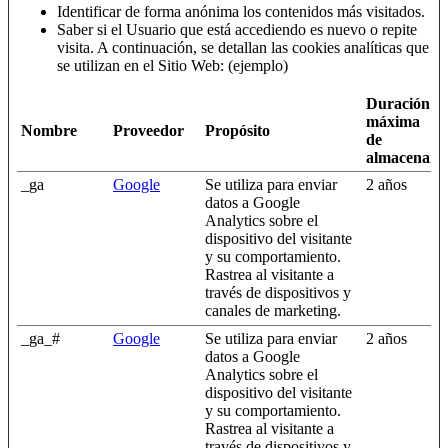
Identificar de forma anónima los contenidos más visitados.
Saber si el Usuario que está accediendo es nuevo o repite
visita. A continuación, se detallan las cookies analíticas que
se utilizan en el Sitio Web: (ejemplo)
Duración
máxima
Nombre
Proveedor
Propósito
de
almacenami
_ga
Google
Se utiliza para enviar
2 años
datos a Google
Analytics sobre el
dispositivo del visitante
y su comportamiento.
Rastrea al visitante a
través de dispositivos y
canales de marketing.
_ga_#
Google
Se utiliza para enviar
2 años
datos a Google
Analytics sobre el
dispositivo del visitante
y su comportamiento.
Rastrea al visitante a
través de dispositivos y