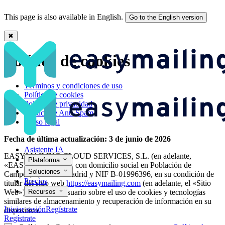
This page is also available in English.
Go to the English version
✖
▷ Política de Cookies - Easymailing
Política de cookies
Términos y condiciones de uso
Política de cookies
Política de privacidad
Política de Anti-Spam
Aviso legal
Fecha de última actualización: 3 de junio de 2026
Asistente IA
EASYMAILING CLOUD SERVICES, S.L. (en adelante,
Plataforma
«EASYMAILING»), con domicilio social en Población de
Soluciones
Campos, 2, 28050 Madrid y NIF B-01996396, en su condición de
Precios
titular del sitio web
https://easymailing.com
(en adelante, el «Sitio
Web»), informa al usuario sobre el uso de cookies y tecnologías
Recursos
similares de almacenamiento y recuperación de información en su
Iniciar sesión
Regístrate
dispositivo.
Regístrate