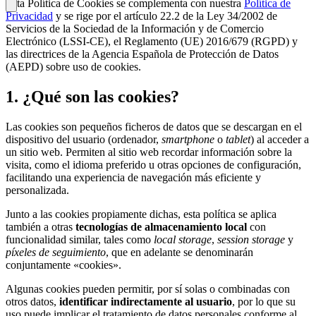
Esta Política de Cookies se complementa con nuestra
Política de
Privacidad
y se rige por el artículo 22.2 de la Ley 34/2002 de
Servicios de la Sociedad de la Información y de Comercio
Electrónico (LSSI-CE), el Reglamento (UE) 2016/679 (RGPD) y
las directrices de la Agencia Española de Protección de Datos
(AEPD) sobre uso de cookies.
1. ¿Qué son las cookies?
Las cookies son pequeños ficheros de datos que se descargan en el
dispositivo del usuario (ordenador,
smartphone
o
tablet
) al acceder a
un sitio web. Permiten al sitio web recordar información sobre la
visita, como el idioma preferido u otras opciones de configuración,
facilitando una experiencia de navegación más eficiente y
personalizada.
Junto a las cookies propiamente dichas, esta política se aplica
también a otras
tecnologías de almacenamiento local
con
funcionalidad similar, tales como
local storage
,
session storage
y
píxeles de seguimiento
, que en adelante se denominarán
conjuntamente «cookies».
Algunas cookies pueden permitir, por sí solas o combinadas con
otros datos,
identificar indirectamente al usuario
, por lo que su
uso puede implicar el tratamiento de datos personales conforme al