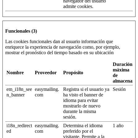
navegador del usuario
admite cookies.
Funcionales (3)
Las cookies funcionales dan al usuario información que
enriquece la experiencia de navegación como, por ejemplo,
mostrar el pronóstico del tiempo basado en su ubicación
Duración
máxima
Nombre
Proveedor
Propósito
de
almacenami
em_i18n_see
easymailing.
Registra si el usuario ya
Sesión
n_banner
com
ha visto el banner de
idioma para evitar
mostrarlo de nuevo
durante la misma
sesión.
i18n_redirect
easymailing.
Determina el idioma
1 año
ed
com
preferido por el
visitante. Permite a la