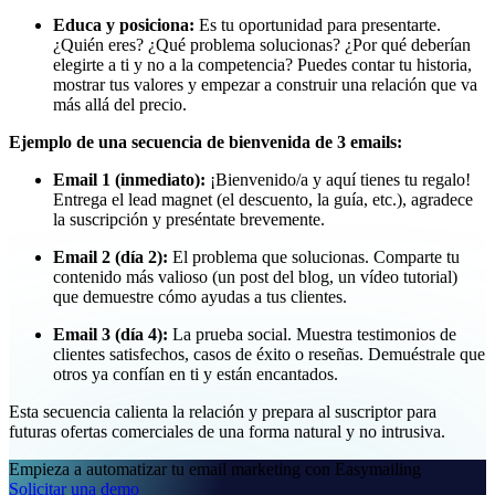
Educa y posiciona:
Es tu oportunidad para presentarte.
¿Quién eres? ¿Qué problema solucionas? ¿Por qué deberían
elegirte a ti y no a la competencia? Puedes contar tu historia,
mostrar tus valores y empezar a construir una relación que va
más allá del precio.
Ejemplo de una secuencia de bienvenida de 3 emails:
Email 1 (inmediato):
¡Bienvenido/a y aquí tienes tu regalo!
Entrega el lead magnet (el descuento, la guía, etc.), agradece
la suscripción y preséntate brevemente.
Email 2 (día 2):
El problema que solucionas. Comparte tu
contenido más valioso (un post del blog, un vídeo tutorial)
que demuestre cómo ayudas a tus clientes.
Email 3 (día 4):
La prueba social. Muestra testimonios de
clientes satisfechos, casos de éxito o reseñas. Demuéstrale que
otros ya confían en ti y están encantados.
Esta secuencia calienta la relación y prepara al suscriptor para
futuras ofertas comerciales de una forma natural y no intrusiva.
Empieza a automatizar tu email marketing con Easymailing
Solicitar una demo