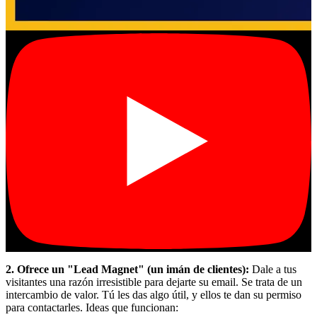
2. Ofrece un "Lead Magnet" (un imán de clientes):
Dale a tus
visitantes una razón irresistible para dejarte su email. Se trata de un
intercambio de valor. Tú les das algo útil, y ellos te dan su permiso
para contactarles. Ideas que funcionan: