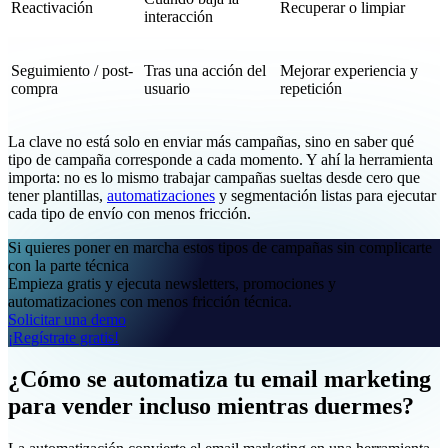
Reactivación
Recuperar o limpiar
interacción
Seguimiento / post-
Tras una acción del
Mejorar experiencia y
compra
usuario
repetición
La clave no está solo en enviar más campañas, sino en saber qué
tipo de campaña corresponde a cada momento. Y ahí la herramienta
importa: no es lo mismo trabajar campañas sueltas desde cero que
tener plantillas,
automatizaciones
y segmentación listas para ejecutar
cada tipo de envío con menos fricción.
Si quieres poner en marcha estos tipos de campañas sin complicarte
con la parte técnica
Empieza gratis y ejecuta newsletters, promociones y
automatizaciones con menos fricción técnica.
Solicitar una demo
¡Regístrate gratis!
¿Cómo se automatiza tu email marketing
para vender incluso mientras duermes?