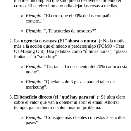
una idea incompleta que solo pueda resolverse abriendo el
correo. El cerebro humano odia dejar las cosas a medias.
Ejemplo:
"El error que el 90% de las compañías
comete..."
Ejemplo:
"¿Te acuerdas de nosotros?"
La urgencia o escasez (El "ahora o nunca"):
Nada motiva
más a la acción que el miedo a perderse algo (FOMO - Fear
Of Missing Out). Usa palabras como "últimas horas", "plazas
limitadas" o "solo hoy".
Ejemplo:
"Tic, tac... Tu descuento del 20% caduca esta
noche".
Ejemplo:
"Quedan solo 3 plazas para el taller de
marketing".
El beneficio directo (el "qué hay para mí"):
Sé ultra claro
sobre el valor que van a obtener al abrir el email. Ahorrar
tiempo, ganar dinero o solucionar un problema.
Ejemplo:
"Consigue más clientes con estos 3 sencillos
pasos".