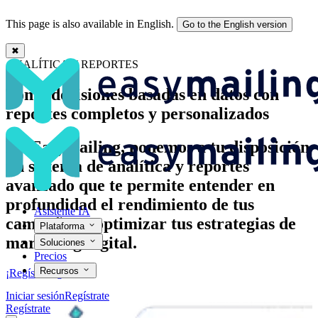
This page is also available in English.
Go to the English version
✖
Analiza tus campañas de email marketing | Easymailing
ANALÍTICA Y REPORTES
Toma decisiones basadas en datos con
reportes completos y personalizados
En Easymailing, ponemos a tu disposición
un sistema de analítica y reportes
avanzado que te permite entender en
profundidad el rendimiento de tus
Asistente IA
campañas y optimizar tus estrategias de
Plataforma
marketing digital.
Soluciones
Precios
Recursos
¡Regístrate gratis!
Iniciar sesión
Regístrate
Regístrate