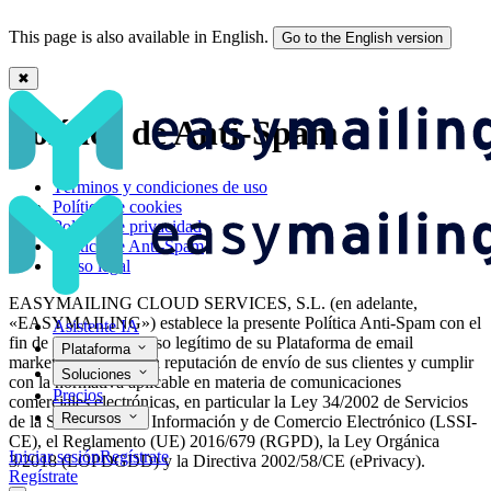
This page is also available in English.
Go to the English version
✖
▷ Política Anti-Spam - Easymailing
Política de Anti-Spam
Términos y condiciones de uso
Política de cookies
Política de privacidad
Política de Anti-Spam
Aviso legal
EASYMAILING CLOUD SERVICES, S.L. (en adelante,
«EASYMAILING») establece la presente Política Anti-Spam con el
Asistente IA
fin de garantizar un uso legítimo de su Plataforma de email
Plataforma
marketing, proteger la reputación de envío de sus clientes y cumplir
Soluciones
con la normativa aplicable en materia de comunicaciones
Precios
comerciales electrónicas, en particular la Ley 34/2002 de Servicios
Recursos
de la Sociedad de la Información y de Comercio Electrónico (LSSI-
CE), el Reglamento (UE) 2016/679 (RGPD), la Ley Orgánica
Iniciar sesión
Regístrate
3/2018 (LOPDGDD) y la Directiva 2002/58/CE (ePrivacy).
Regístrate