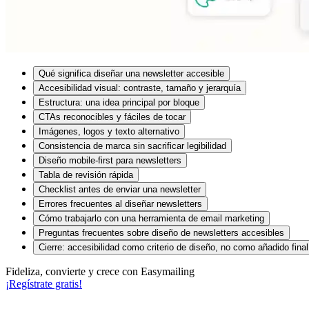
Qué significa diseñar una newsletter accesible
Accesibilidad visual: contraste, tamaño y jerarquía
Estructura: una idea principal por bloque
CTAs reconocibles y fáciles de tocar
Imágenes, logos y texto alternativo
Consistencia de marca sin sacrificar legibilidad
Diseño mobile-first para newsletters
Tabla de revisión rápida
Checklist antes de enviar una newsletter
Errores frecuentes al diseñar newsletters
Cómo trabajarlo con una herramienta de email marketing
Preguntas frecuentes sobre diseño de newsletters accesibles
Cierre: accesibilidad como criterio de diseño, no como añadido final
Fideliza, convierte y crece con Easymailing
¡Regístrate gratis!