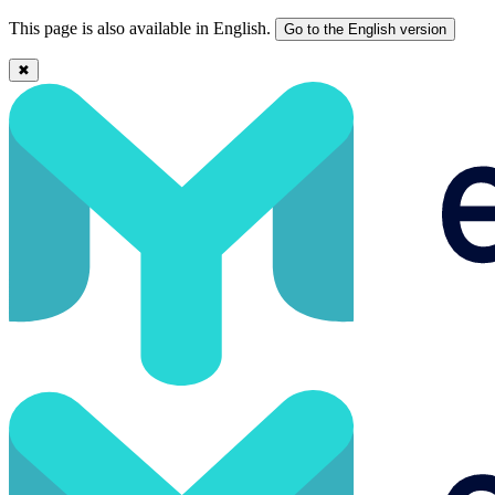
This page is also available in English.
Go to the English version
✖
Diseño de newsletters accesibles: guía práctica