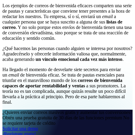
Los ejemplos de correos de bienvenida eficaces comparten una serie
de pautas y características que conviene tener presentes a la hora de
redactar los nuestros. Tu empresa, sí o sí, enviará un
email
a
cualquier persona que se haya suscrito a alguna de sus
listas de
correo
. Y no solo porque estos envíos de bienvenida tienen una tasa
de conversión elevadísima, sino porque se trata de una reacción de
educación y sentido común.
¿Qué hacemos las personas cuando alguien se interesa por nosotros?
Agradecérselo y ofrecerle información valiosa que, normalmente,
acaba generando
un vínculo emocional cada vez más intenso
.
Ha llegado el momento de desvelarte siete secretos para enviar
un
email
de bienvenida eficaz. Se trata de pautas esenciales para
triunfar en el maravilloso mundo de los
correos de bienvenida
capaces de aportar rentabilidad y ventas
a sus promotores. La
teoría no es tan complicada, aunque quizás resulte un poco difícil
llevarla a la práctica al principio. Pero de esa parte hablaremos al
final.
¿Quieres enviar correos masivos gratis y aumentar tus conversiones?
Obtén una prueba gratuita de 30 días de las funciones premium No
se requiere tarjeta de crédito
Solicitar una demo
¡Regístrate gratis!