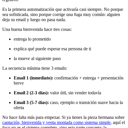
Es la primera automatización que activaría casi siempre. No porque
sea sofisticada, sino porque corrige una fuga muy común: alguien
deja su email y luego no pasa nada.
Una buena bienvenida hace tres cosas:
entrega lo prometido
explica qué puede esperar esa persona de ti
la mueve al siguiente paso
La secuencia mínima tiene 3 emails:
Email 1 (inmediato):
confirmación + entrega + presentación
breve
Email 2 (2-3 días):
valor útil, sin vender todavía
Email 3 (5-7 días):
caso, ejemplo o transición suave hacia la
oferta
No hace falta más para empezar. Si ya tienes la pieza hermana sobre
captación, bienvenida y venta montada como sistema simple
, aquí el
foco no es el sistema completo, sino esta parte concreta: la