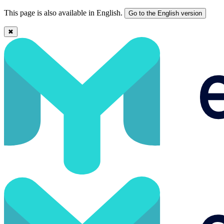
This page is also available in English.
Go to the English version
✖
¿Qué significa target en Marketing y cómo definirlo? - Easymailing