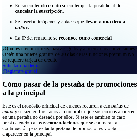
En su contenido escrito se contempla la posibilidad de
cancelar la suscripción
.
Se insertan imágenes y enlaces que
llevan a una tienda
online
.
La IP del remitente
se reconoce como comercial
.
¿Quieres enviar correos masivos gratis y aumentar tus conversiones?
Obtén una prueba gratuita de 30 días de las funciones premium No
se requiere tarjeta de crédito
Solicitar una demo
¡Regístrate gratis!
Cómo pasar de la pestaña de promociones
a la principal
Este es el propósito principal de quienes recurren a campañas de
email
y se sienten frustrados al comprobar que sus correos aparecen
en una pestaña no deseada por ellos. Si este es también tu caso,
presta atención a las
recomendaciones
que se enumeran a
continuación para evitar la pestaña de promociones y optar
a aparecer en la principal.