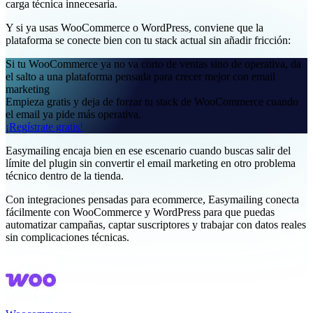
carga técnica innecesaria.
Y si ya usas WooCommerce o WordPress, conviene que la
plataforma se conecte bien con tu stack actual sin añadir fricción:
Si tu WooCommerce ya no va corto de ventas sino de operativa, da
el salto a una plataforma pensada para crecer mejor con email
marketing
Empieza gratis y deja de forzar tu stack de WooCommerce cuando
el email ya pide más operativa.
¡Regístrate gratis!
Easymailing encaja bien en ese escenario cuando buscas salir del
límite del plugin sin convertir el email marketing en otro problema
técnico dentro de la tienda.
Con integraciones pensadas para ecommerce, Easymailing conecta
fácilmente con WooCommerce y WordPress para que puedas
automatizar campañas, captar suscriptores y trabajar con datos reales
sin complicaciones técnicas.