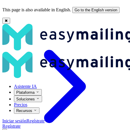
This page is also available in English.
Go to the English version
✖
Nuevas Plantillas de Email y Autenticación 2FA en Easymailing
Asistente IA
Plataforma
Soluciones
Precios
Recursos
Iniciar sesión
Regístrate
Regístrate