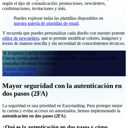
según el tipo de comunicación: promociones, newsletters,
confirmaciones, invitaciones y más.
Puedes explorar todas las plantillas disponibles en
nuestra galería de plantillas de email
.
Y recuerda que puedes personalizar cada diseño con nuestro potente
editor de newsletters
, que te permite modificar colores, imágenes y
textos de manera sencilla y sin necesidad de conocimientos técnicos.
🚀 Empieza a enviar emails profesionales hoy mismo
Crea tu cuenta gratis y comienza a diseñar, automatizar y enviar
campañas de email en minutos.
Solicitar una demo
¡Regístrate gratis!
Mayor seguridad con la autenticación en
dos pasos (2FA)
La seguridad es una prioridad en Easymailing. Para proteger mejor
tu cuenta y evitar accesos no autorizados, hemos implementado la
autenticación en dos pasos (2FA)
.
¿Qué es la autenticación en dos pasos y cómo