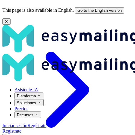
This page is also available in English.
Go to the English version
✖
Campos personalizados en Easymailing: qué son y cómo usarlos
Asistente IA
Plataforma
Soluciones
Precios
Recursos
Iniciar sesión
Regístrate
Regístrate