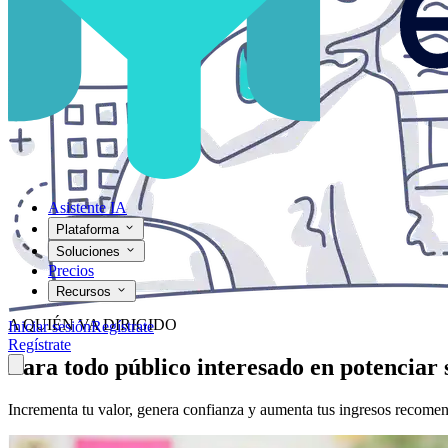
Asistente IA
Plataforma
Soluciones
Precios
Recursos
A QUIÉN VA DIRIGIDO
Iniciar sesión
Regístrate
Regístrate
Para todo público interesado en potenciar 
Incrementa tu valor, genera confianza y aumenta tus ingresos recomend