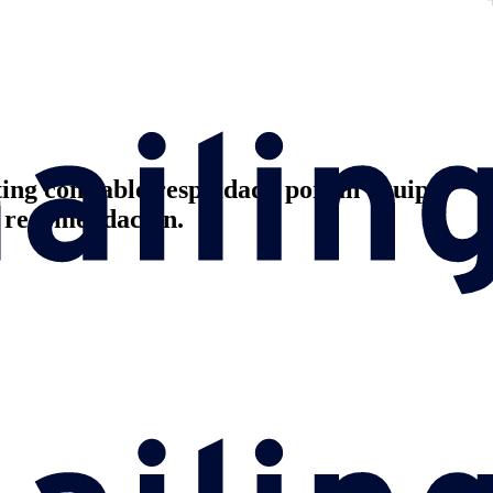
ting confiable respaldada por un equipo
a recomendación.