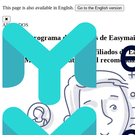
This page is also available in English.
Go to the English version
✖
▷ Afiliados de Easymailing - Gana Dinero Promoviendo Email Marke
AFILIADOS
Únete al programa de afiliados de Easymai
Únete gratis al programa de afiliados de 
senior. Mejora tu reputación al recomend