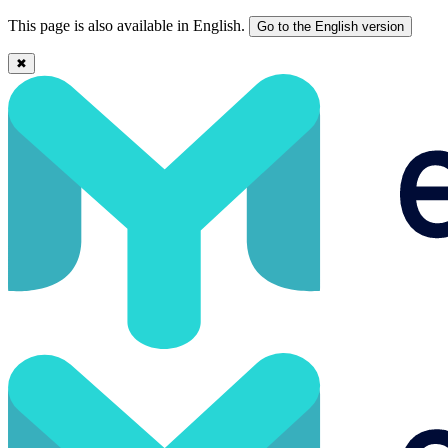
This page is also available in English.
Go to the English version
✖
¿Qué es una DMP o Data Management Platform y para qué sirve?